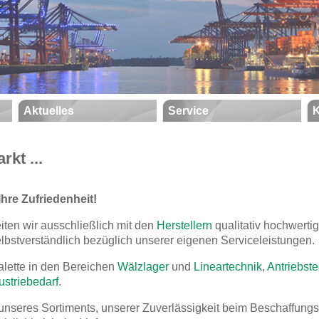
Aktuelles
Service
K
kt ...
Ihre Zufriedenheit!
beiten wir ausschließlich mit den
Herstellern
qualitativ hochwertig
bstverständlich bezüglich unserer eigenen Serviceleistungen.
alette in den Bereichen
Wälzlager
und
Lineartechnik
,
Antriebst
ustriebedarf
.
 unseres Sortiments, unserer Zuverlässigkeit beim Beschaffungs